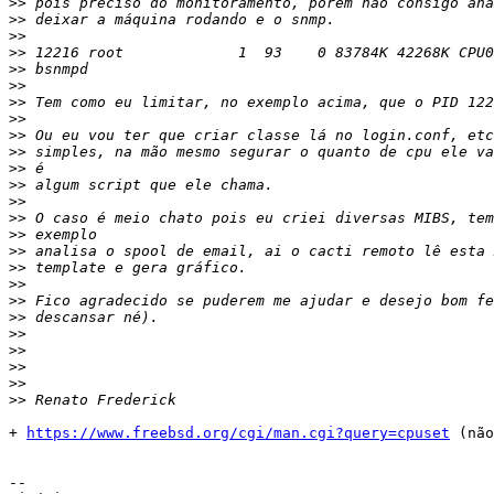
>>
>>
>>
>>
>>
>>
>>
>>
>>
>>
>>
>>
>>
>>
>>
>>
>>
>>
>>
>>
>>
>>
>>
>>
>>
+ 
https://www.freebsd.org/cgi/man.cgi?query=cpuset
 (não
-- 
