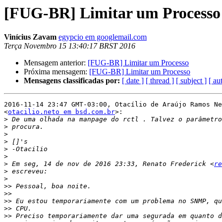
[FUG-BR] Limitar um Processo
Vinícius Zavam
egypcio em googlemail.com
Terça Novembro 15 13:40:17 BRST 2016
Mensagem anterior:
[FUG-BR] Limitar um Processo
Próxima mensagem:
[FUG-BR] Limitar um Processo
Mensagens classificadas por:
[ date ]
[ thread ]
[ subject ]
[ au
2016-11-14 23:47 GMT-03:00, Otacílio de Araújo Ramos Ne
<
otacilio.neto em bsd.com.br
>:

>
>
>
>
>
>
>
 Em seg, 14 de nov de 2016 23:33, Renato Frederick <
re
>
>
>>
>>
>>
>>
>>