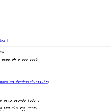
thor ]
to

nato em frederick.eti.br