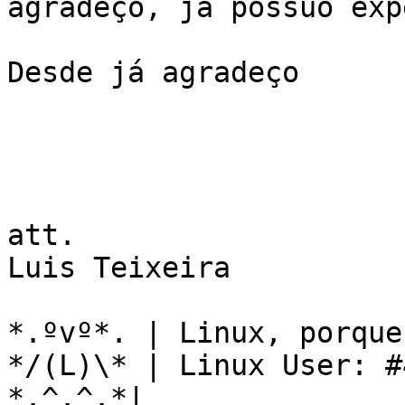
agradeço, já possuo exp
Desde já agradeço

att.

Luis Teixeira

*.ºvº*. | Linux, porque
*/(L)\* | Linux User: #
*.^.^.*|
