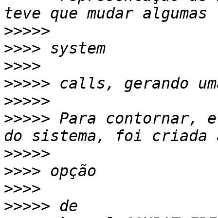
>>>>>
>>>>
>>>>
>>>>>
>>>>>
>>>>>
 Para contornar, e
>>>>>
>>>>
>>>>
>>>>>