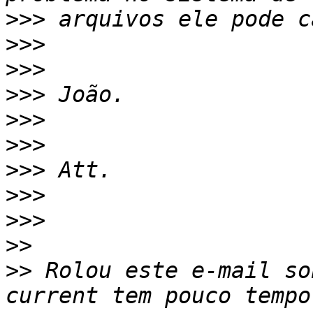
>>>
>>>
>>>
>>>
>>>
>>>
>>>
>>>
>>>
>>
>>
 Rolou este e-mail so