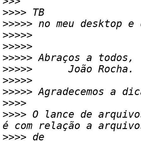
>>>
>>>>
>>>>>
>>>>>
>>>>>
>>>>>
>>>>>
>>>>>
>>>>>
>>>>
>>>>
 O lance de arquivo
>>>>