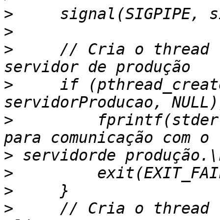
>
>
>
     // Cria o thread 
>
     if (pthread_creat
>
         fprintf(stder
>
>
>
>
     // Cria o thread 