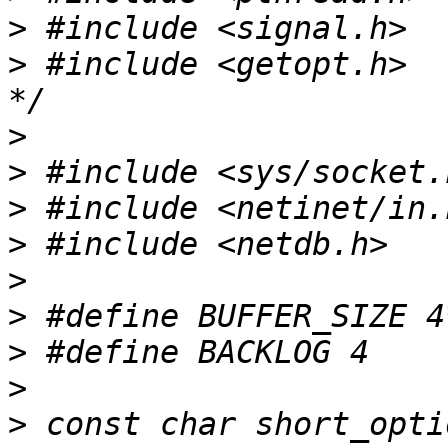
>
>
 #include <getopt.h>  
>
>
>
>
>
>
>
>
>