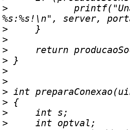
>
            printf("Un
>
>
>
>
>
>
>
>
>
>