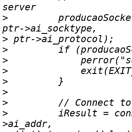
>
         producaoSocke
>
>
>
>
>
>
>
>
         iResult = con