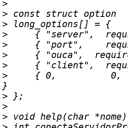
>
>
>
>
>
>
>
>
     { 0,          0,  
>
>
>
>
 int conectaServidorPr