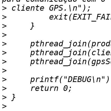
>
>
>
>
>
>
>
>
>
>
>
>