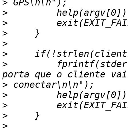
>
>
>
>
>
>
>
         fprintf(stder
>
>
>
>
>