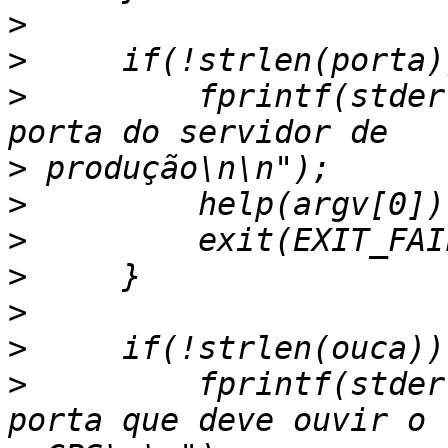
>
>
>
         fprintf(stder
>
>
>
>
>
>
>
         fprintf(stder