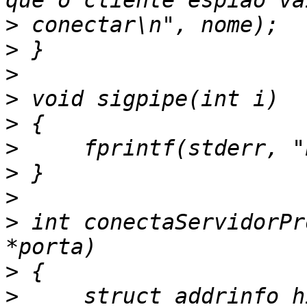
>
>
>
>
>
>
>
>
>
 int conectaServidorPr
>
>
     struct addrinfo h