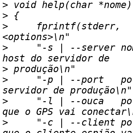
>
>
>
     fprintf(stderr,  
>
     "-s | --server no
>
>
     "-p | --port   po
>
     "-l | --ouca   po
>
     "-c | --client po