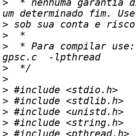
>
  * nenhuma garantia d
>
>
>
  * Para compilar use:
>
>
>
>
>
>
>