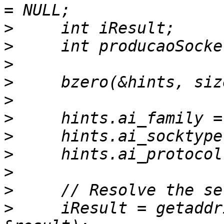
>
>
>
>
>
>
>
>
>
>
>
     iResult = getaddr