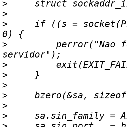
>
>
>
     if ((s = socket(P
>
         perror("Nao f
>
>
>
>
>
>
>