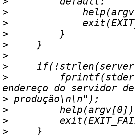
>
>
>
>
>
>
>
>
         fprintf(stder
>
>
>
>