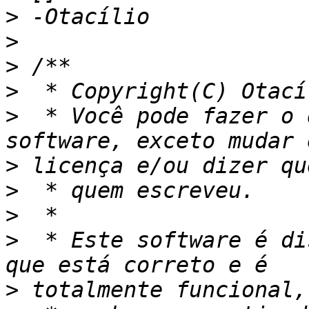
>
>
>
>
>
  * Você pode fazer o 
>
>
>
>
  * Este software é di
>