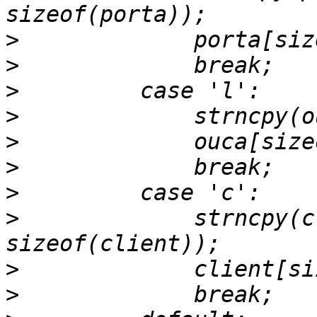
>
>
>
>
>
>
>
>
             strncpy(c
>
>