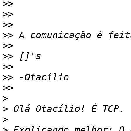
>>
>>
>>
>>
>>
>>
>>
>>
>>
>
>
>
>
 Explicando melhor: O 