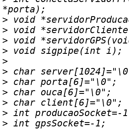
>
>
>
>
>
>
>
>
>
>
>