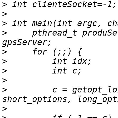
>
>
>
>
     pthread_t produSe
>
>
>
>
>
         c = getopt_lo
>