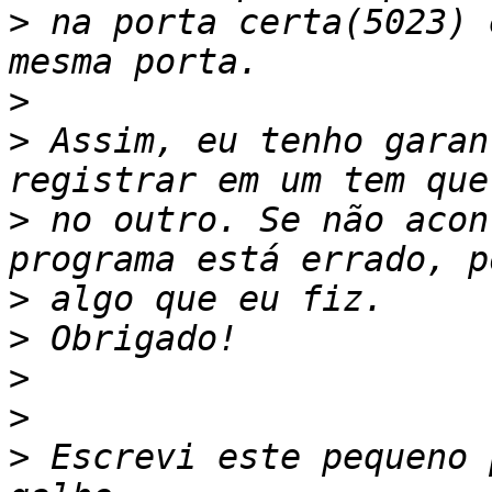
>
 na porta certa(5023) 
>
>
 Assim, eu tenho garan
>
 no outro. Se não acon
>
>
>
>
>
 Escrevi este pequeno 