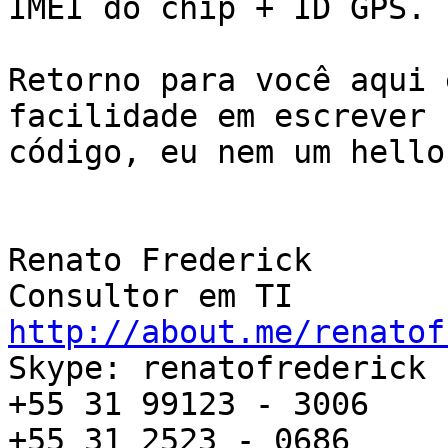
IMEI do chip + ID GPS.

Retorno para você aqui 
facilidade em escrever

código, eu nem um hello
Renato Frederick

http://about.me/renatof

Skype: renatofrederick

+55 31 99123 - 3006

+55 31 2523 - 0686
