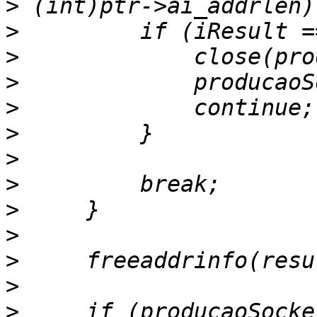
>
>
>
>
>
>
>
>
>
>
>
>
>