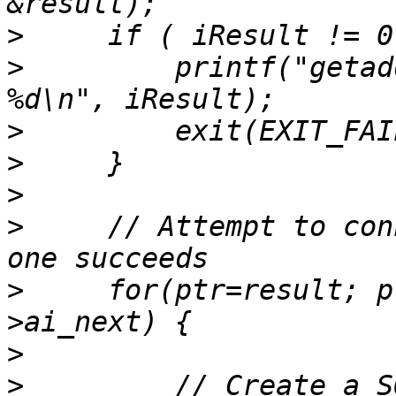
>
>
         printf("getad
>
>
>
>
     // Attempt to con
>
     for(ptr=result; p
>
>
         // Create a S