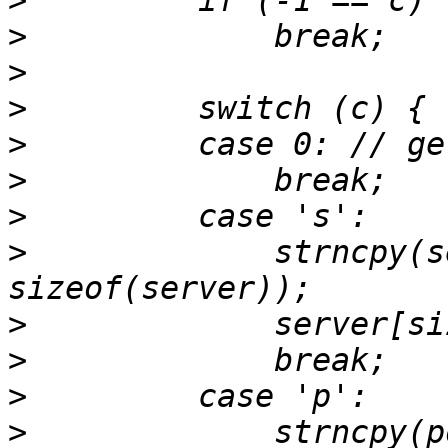
>
>
>
>
>
>
>
>
             strncpy(s
>
>
>
>
             strncpy(p