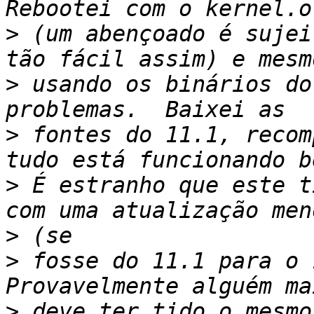
>
 (um abençoado é sujei
>
 usando os binários do
>
 fontes do 11.1, recom
>
 É estranho que este t
>
>
 fosse do 11.1 para o 
>
 deve ter tido o mesmo