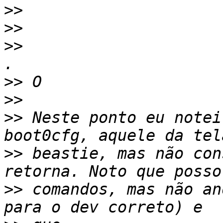
>>
>>
>>
>>
>>
>>
 Neste ponto eu notei
>>
 beastie, mas não con
>>
 comandos, mas não an