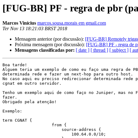
[FUG-BR] PF - regra de pbr (pa
Marcos Vinícius
marcos.sousa.morais em gmail.com
Ter Nov 13 18:21:03 BRST 2018
Mensagem anterior (por discussão):
[FUG-BR] Remotely trigger
Próxima mensagem (por discussão):
[FUG-BR] PF - regra de pb
Mensagens classificadas por:
[ date ]
[ thread ]
[ subject ]
[ au
Boa tarde!

Alguem teria um exemplo de como eu faço uma regra de PB
determinada rede e fazer um next-hop para outro host.

No caso aqui eu preciso redirecionar determinada rede p
cgnat em outro servidor.

Tenho um exemplo aqui de como faço no Juniper, mas no F
fazer.

Obrigado pela atenção!

Exemplo:

term CGNAT {

                    from {

                        source-address {

                            100.64.0.0/10;
