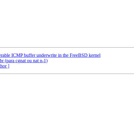
able ICMP buffer underwrite in the FreeBSD kernel
r (para cgnat ou nat n-1)
thor ]