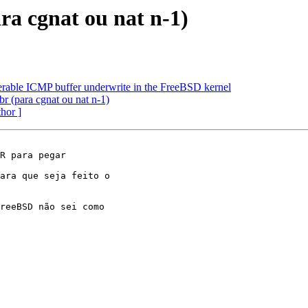
ra cgnat ou nat n-1)
able ICMP buffer underwrite in the FreeBSD kernel
r (para cgnat ou nat n-1)
thor ]
R para pegar

ara que seja feito o

reeBSD não sei como
