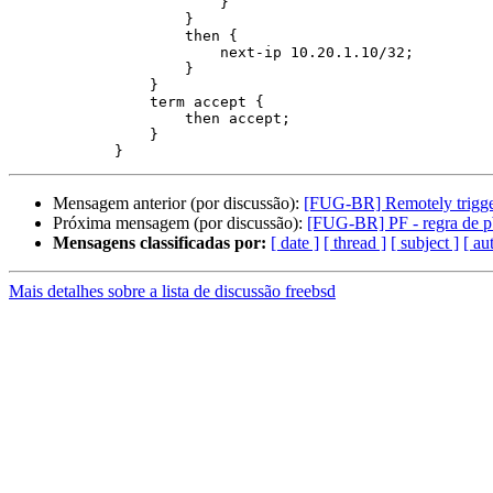
                        }

                    }

                    then {

                        next-ip 10.20.1.10/32;

                    }

                }

                term accept {

                    then accept;

                }

Mensagem anterior (por discussão):
[FUG-BR] Remotely trigger
Próxima mensagem (por discussão):
[FUG-BR] PF - regra de pb
Mensagens classificadas por:
[ date ]
[ thread ]
[ subject ]
[ au
Mais detalhes sobre a lista de discussão freebsd