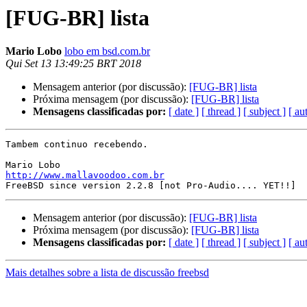
[FUG-BR] lista
Mario Lobo
lobo em bsd.com.br
Qui Set 13 13:49:25 BRT 2018
Mensagem anterior (por discussão):
[FUG-BR] lista
Próxima mensagem (por discussão):
[FUG-BR] lista
Mensagens classificadas por:
[ date ]
[ thread ]
[ subject ]
[ au
Tambem continuo recebendo.

http://www.mallavoodoo.com.br
Mensagem anterior (por discussão):
[FUG-BR] lista
Próxima mensagem (por discussão):
[FUG-BR] lista
Mensagens classificadas por:
[ date ]
[ thread ]
[ subject ]
[ au
Mais detalhes sobre a lista de discussão freebsd