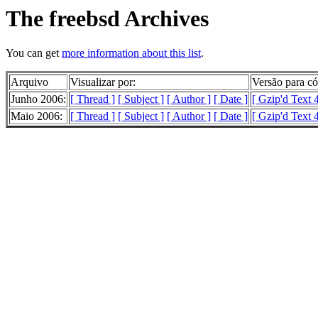
The freebsd Archives
You can get
more information about this list
.
Arquivo
Visualizar por:
Versão para có
Junho 2006:
[ Thread ]
[ Subject ]
[ Author ]
[ Date ]
[ Gzip'd Text 
Maio 2006:
[ Thread ]
[ Subject ]
[ Author ]
[ Date ]
[ Gzip'd Text