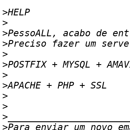
>
>
>
>
>
>
>
>
>
>
>
>
Para enviar um novo em