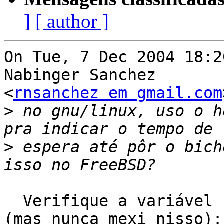
]
[ author ]
On Tue, 7 Dec 2004 18:2
Nabinger Sanchez

<
rnsanchez em gmail.com
>
 no gnu/linux, uso o h
>
 espera até pôr o bich
  Verifique a variável sysctl 'hw.ata.suspend' 
(mas nunca mexi nisso):
