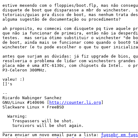
estive mexendo com o floppies/boot.flp, mas não consegu
disquete de boot que disparasse a mbr do winchester.  s
tutoriais/guias pra disco de boot, mas nenhum trata des
alguma sugestão de documentação ou procedimento?

ah proposito, eu comecei com disquete pq tive aquele pr
que não ia funcionar de primeira, então não ia desperdi
testes.  mas seria ótimo substituir o winchester "de bo
de boot, ainda mais se funcionar como quando o boot0 tá
winchester (e tu pode escolher o que tu quer inicializa
antes que surjam as dúvidas: já fiz upgrade de bios, qu
resolveria o problema de lidar com winchesters grandes 
placa mãe é uma ATC-6130c, com chipsets da Intel.  o pr
P3-Celeron 300MHz.

valeu! :)

[]'s

-- 

Ricardo Nabinger Sanchez

GNU/Linux #140696 [
http://counter.li.org
]

Slackware Linux + FreeBSD

  Warning: 

    Trespassers will be shot.

    Survivors will be shot again.

_______________________________________________________
Para enviar um novo email para a lista: 
fugspbr em fug