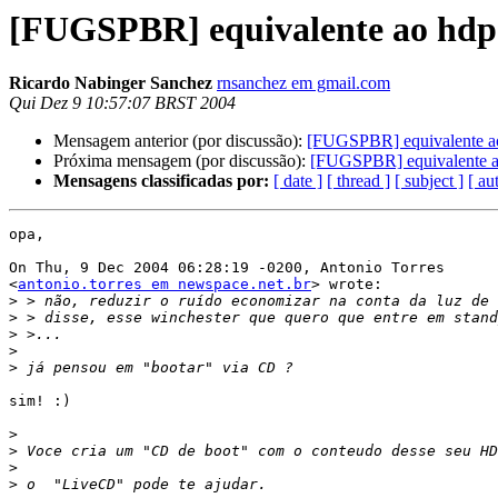
[FUGSPBR] equivalente ao hdp
Ricardo Nabinger Sanchez
rnsanchez em gmail.com
Qui Dez 9 10:57:07 BRST 2004
Mensagem anterior (por discussão):
[FUGSPBR] equivalente ao
Próxima mensagem (por discussão):
[FUGSPBR] equivalente a
Mensagens classificadas por:
[ date ]
[ thread ]
[ subject ]
[ au
opa,

On Thu, 9 Dec 2004 06:28:19 -0200, Antonio Torres

<
antonio.torres em newspace.net.br
> wrote:

>
>
>
>
>
sim! :)

>
>
>
>