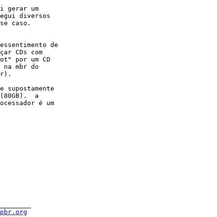
i gerar um

egui diversos

se caso. 

essentimento de

çar CDs com

ot" por um CD

 na mbr do

r).

e supostamente

(80GB).  a

ocessador é um

________

spbr.org