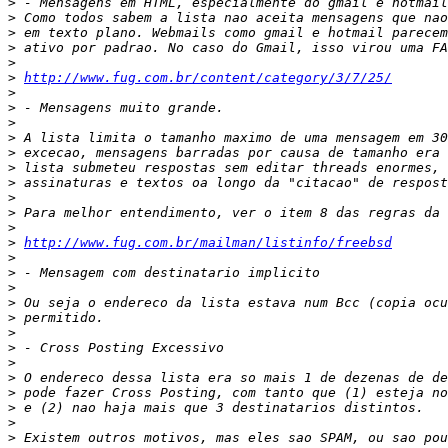
>
>
>
>
>
>
http://www.fug.com.br/content/category/3/7/25/
>
>
>
>
>
>
>
>
>
>
>
http://www.fug.com.br/mailman/listinfo/freebsd
>
>
>
>
>
>
>
>
>
>
>
>
>