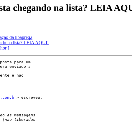
ta chegando na lista? LEIA AQ
ação da libapreq2
do na lista? LEIA AQUI!
thor ]
posta para um

era enviado a

ente e nao

.com.br
> escreveu:
