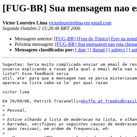
[FUG-BR] Sua mensagem nao es
Victor Loureiro Lima
victorloureirolima em gmail.com
Segunda Outubro 2 15:28:48 BRT 2006
Mensagem anterior:
[FUG-BR] [Fora do Tópico] Erro na instal
Próxima mensagem:
[FUG-BR] Sua mensagem nao esta chegan
Mensagens classificadas por:
[ date ]
[ thread ]
[ subject ]
[ au
Sugestao: Seria muito complicado enviar um email de res
usuario explicando a razao pela qual o email dele nao s
lista?! Esse feedback seria

util, ate' para que a mensagem nao se perca misteriosam
apareca na lista sabe-se la' por qual razao

victor lima

Em 29/09/06, Patrick Tracanelli<
eksffa at freebsdbrasil
>
>
>
>
>
>
>