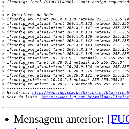
>
>
>
>
>
>
>
>
>
>
>
>
>
>
>
>
>
>
>
>
>
>
 Histórico: 
http://www.fug.com.br/historico/html/freeb
>
 Sair da lista: 
https://www.fug.com.br/mailman/listinf
Mensagem anterior:
[FUG