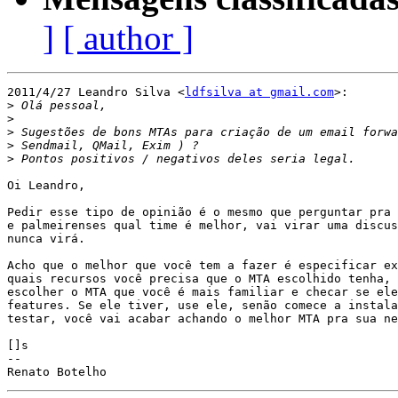
]
[ author ]
2011/4/27 Leandro Silva <
ldfsilva at gmail.com
>:

>
>
>
>
>
Oi Leandro,

Pedir esse tipo de opinião é o mesmo que perguntar pra 
e palmeirenses qual time é melhor, vai virar uma discus
nunca virá.

Acho que o melhor que você tem a fazer é especificar ex
quais recursos você precisa que o MTA escolhido tenha, 
escolher o MTA que você é mais familiar e checar se ele
features. Se ele tiver, use ele, senão comece a instala
testar, você vai acabar achando o melhor MTA pra sua ne
[]s

-- 
