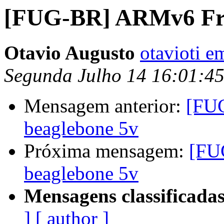
[FUG-BR] ARMv6 Fre
Otavio Augusto
otavioti 
Segunda Julho 14 16:01:4
Mensagem anterior:
[FU
beaglebone 5v
Próxima mensagem:
[FU
beaglebone 5v
Mensagens classificadas
]
[ author ]