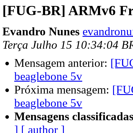
[FUG-BR] ARMv6 Fre
Evandro Nunes
evandronu
Terça Julho 15 10:34:04 B
Mensagem anterior:
[FU
beaglebone 5v
Próxima mensagem:
[FU
beaglebone 5v
Mensagens classificadas
]
[ author ]