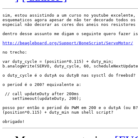
sim, estou assistindo a um curso no youtube excelente, 
esquematicos agora apesar de não ter decorado todos os 
especial não decorar as cores dos aneis nos resistores 
dentro desse assunto me digam o seguinte quero fazer is
http://beagleboard.org/Support/BoneScript/ServoMotor/
no trecho:

var duty_cycle = (position*0.115) + duty_min;

b.analogWrite(SERVO, duty_cycle, 60, scheduleNextUpdate
o duty_cycle é o dutyA ou dutyB nas sysctl do freebsd?

o period é o 200? equivalente a:

 // call updateDuty after 200ms

    setTimeout(updateDuty, 200);

posso por então o period do PWM em 200 e o dutyA (ou B?
(position*0.115) + duty_min num shell script?
