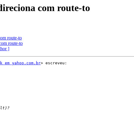
direciona com route-to
com route-to
com route-to
thor ]
k em yahoo.com.br
> escreveu:
