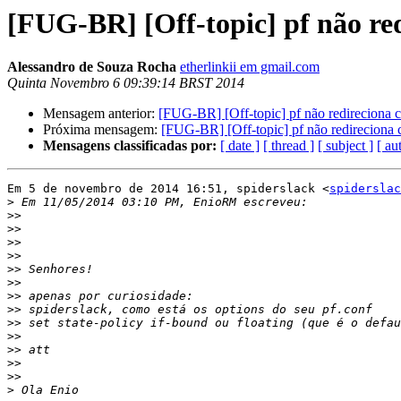
[FUG-BR] [Off-topic] pf não re
Alessandro de Souza Rocha
etherlinkii em gmail.com
Quinta Novembro 6 09:39:14 BRST 2014
Mensagem anterior:
[FUG-BR] [Off-topic] pf não redireciona 
Próxima mensagem:
[FUG-BR] [Off-topic] pf não redireciona 
Mensagens classificadas por:
[ date ]
[ thread ]
[ subject ]
[ au
Em 5 de novembro de 2014 16:51, spiderslack <
spiderslac
>
>>
>>
>>
>>
>>
>>
>>
>>
>>
>>
>>
>>
>>
>