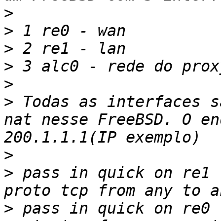
>
>
>
>
>
>
 Todas as interfaces s
nat nesse FreeBSD. O en
>
>
 pass in quick on re1 
>
 pass in quick on re0 