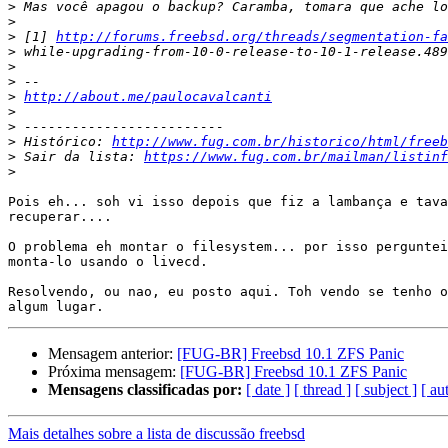
>
>
>
 [1] 
http://forums.freebsd.org/threads/segmentation-fa
>
>
>
>
http://about.me/paulocavalcanti
>
>
>
 Histórico: 
http://www.fug.com.br/historico/html/freeb
>
 Sair da lista: 
https://www.fug.com.br/mailman/listinf
>
Pois eh... soh vi isso depois que fiz a lambança e tava
recuperar....

O problema eh montar o filesystem... por isso perguntei
monta-lo usando o livecd.

Resolvendo, ou nao, eu posto aqui. Toh vendo se tenho o
Mensagem anterior:
[FUG-BR] Freebsd 10.1 ZFS Panic
Próxima mensagem:
[FUG-BR] Freebsd 10.1 ZFS Panic
Mensagens classificadas por:
[ date ]
[ thread ]
[ subject ]
[ au
Mais detalhes sobre a lista de discussão freebsd