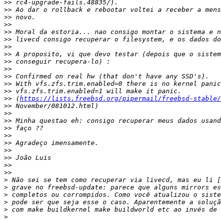
>>
>>
>>
>>
>>
>>
>>
>>
>>
>>
>>
>>
>>
>>
 (
https://lists.freebsd.org/pipermail/freebsd-stable/
>>
>>
>>
>>
>>
>>
>>
>>
>>
>>
>
>
>
>
>
>