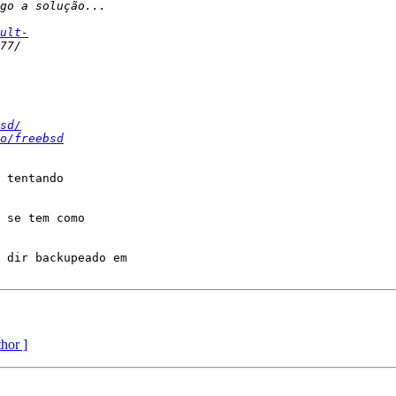
ult-
sd/
o/freebsd
 tentando

 se tem como

 dir backupeado em

thor ]