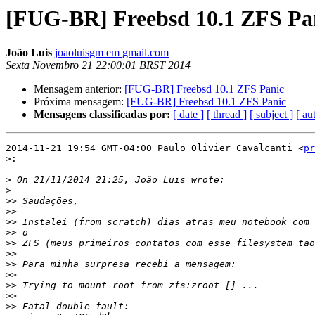
[FUG-BR] Freebsd 10.1 ZFS Pa
João Luis
joaoluisgm em gmail.com
Sexta Novembro 21 22:00:01 BRST 2014
Mensagem anterior:
[FUG-BR] Freebsd 10.1 ZFS Panic
Próxima mensagem:
[FUG-BR] Freebsd 10.1 ZFS Panic
Mensagens classificadas por:
[ date ]
[ thread ]
[ subject ]
[ au
2014-11-21 19:54 GMT-04:00 Paulo Olivier Cavalcanti <
pr
>:
>
>
>>
>>
>>
>>
>>
>>
>>
>>
>>
>>
>>