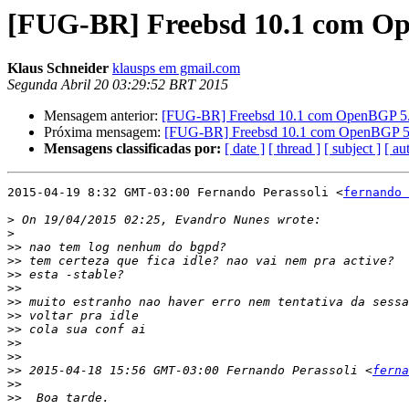
[FUG-BR] Freebsd 10.1 com O
Klaus Schneider
klausps em gmail.com
Segunda Abril 20 03:29:52 BRT 2015
Mensagem anterior:
[FUG-BR] Freebsd 10.1 com OpenBGP 5
Próxima mensagem:
[FUG-BR] Freebsd 10.1 com OpenBGP 5
Mensagens classificadas por:
[ date ]
[ thread ]
[ subject ]
[ au
2015-04-19 8:32 GMT-03:00 Fernando Perassoli <
fernando 
>
>
>>
>>
>>
>>
>>
>>
>>
>>
>>
>>
 2015-04-18 15:56 GMT-03:00 Fernando Perassoli <
ferna
>>
>>