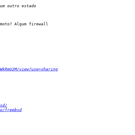
moto? Algum firewall

WkRmU2M/view?usp=sharing
sd/
o/freebsd