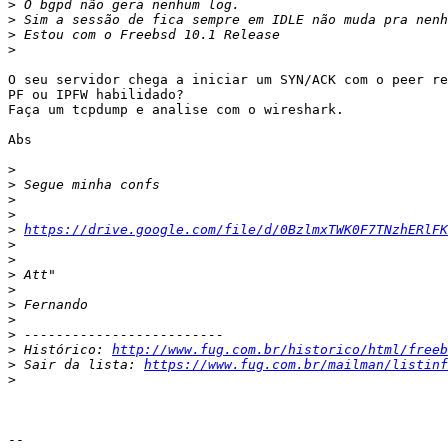
>
>
>
>
O seu servidor chega a iniciar um SYN/ACK com o peer re
PF ou IPFW habilidado?

Faça um tcpdump e analise com o wireshark.

Abs

>
>
>
>
>
https://drive.google.com/file/d/0BzlmxTWK0F7TNzhERlFK
>
>
>
>
>
>
>
>
 Histórico: 
http://www.fug.com.br/historico/html/freeb
>
 Sair da lista: 
https://www.fug.com.br/mailman/listinf
>
-- 
