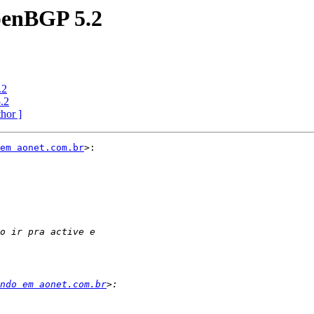
penBGP 5.2
.2
.2
thor ]
em aonet.com.br
>:

ndo em aonet.com.br