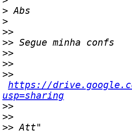
>
>
>
>>
>>
>>
>>
>>
https://drive.google.c
usp=sharing
>>
>>
>>