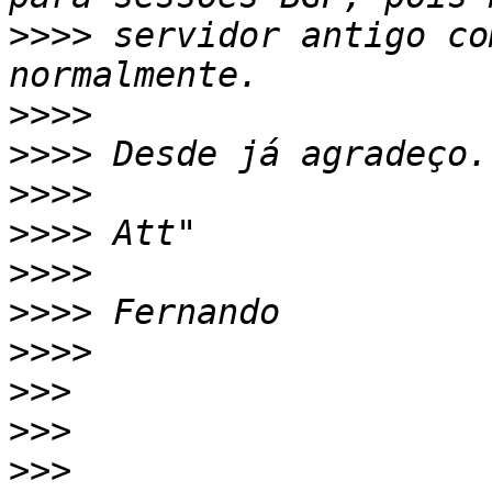
>>>>
 servidor antigo co
>>>>
>>>>
>>>>
>>>>
>>>>
>>>>
>>>>
>>>
>>>
>>>