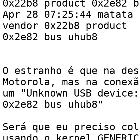
0x22b8 product 0x2e82 b
Apr 28 07:25:44 matata 
vendor 0x22b8 product

0x2e82 bus uhub8

O estranho é que na des
Motorola, mas na conexão
um "Unknown USB device:
0x2e82 bus uhub8"

Será que eu preciso col
usando o kernel GENERIC
