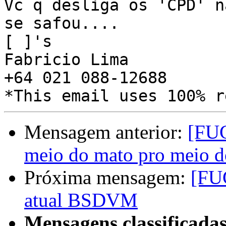
Vc q desliga os 'CPD' n
se safou....

[ ]'s

Fabricio Lima

+64 021 088-12688

Mensagem anterior:
[FUG
meio do mato pro meio 
Próxima mensagem:
[FUG
atual BSDVM
Mensagens classificadas