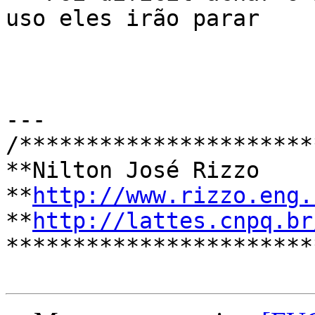
uso eles irão parar

---

/**********************
**Nilton José Rizzo    
**
http://www.rizzo.eng.
**
http://lattes.cnpq.br
***********************