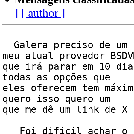
]
[ author ]
  Galera preciso de um hosting para substiuir o 
meu atual provedor BSDVM
que irá parar em 10 dia
todas as opções que

eles oferecem tem máxim
quero isso quero um

que me dê um link de X 
   Foi dificil achar o BSD VM depois de 6 anos de 