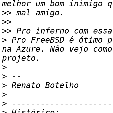
>>
>>
>>
>
 Pro FreeBSD é ótimo p
na Azure. Não vejo como
>
>
>
>
>
>
 Histórico: 