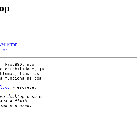
op
ver Error
thor ]
r FreeBSD, não

e estabilidade, já

blemas, flash as

a funciona na boa

l.com
> escreveu:
