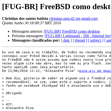
[FUG-BR] FreeBSD como deskt
Christian dos santos batista
christian.sign.d2 em gmail.com
Quinta Junho 30 18:08:37 BRT 2016
Mensagem anterior:
[FUG-BR] FreeBSD como desktop
Próxima mensagem:
[FUG-BR] Lightsquid - 500 - Internal Ser
Mensagens classificadas por:
[ date ]
[ thread ]
[ subject ]
[ au
Eu uso em casa e no trabalho, de todos eu recomendo usa
consegui usar Pcbsd devido a várias coisas como falta d
no FreeBSD não é assim assumo que codecs nunca tive pro
vezes algum site não abre, mas to nem ai pra flash. Jav
tanto openjdk como Java proprietário.

Em 21/06/2016 11:12, "Alexandre Pina" <
pina.ajs em gmai
>
>
>
>
>
>
>
>
>