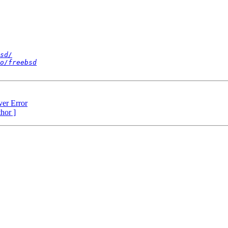
sd/
o/freebsd
ver Error
thor ]