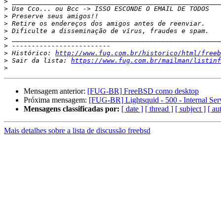
>
>
>
>
>
>
>
>
 Histórico: 
http://www.fug.com.br/historico/html/freeb
>
 Sair da lista: 
https://www.fug.com.br/mailman/listinf
>
Mensagem anterior:
[FUG-BR] FreeBSD como desktop
Próxima mensagem:
[FUG-BR] Lightsquid - 500 - Internal Ser
Mensagens classificadas por:
[ date ]
[ thread ]
[ subject ]
[ au
Mais detalhes sobre a lista de discussão freebsd